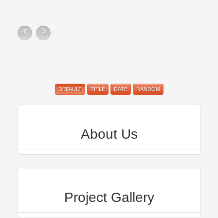
‹
›
DEFAULT
TITLE
DATE
RANDOM
About Us
Project Gallery